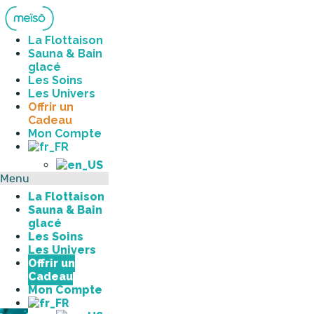
Aller
au
contenu
La Flottaison
Sauna & Bain
glacé
Les Soins
Les Univers
Offrir un
Cadeau
Mon Compte
Menu
La Flottaison
Sauna & Bain
glacé
Les Soins
Les Univers
Offrir un
Cadeau
Mon Compte