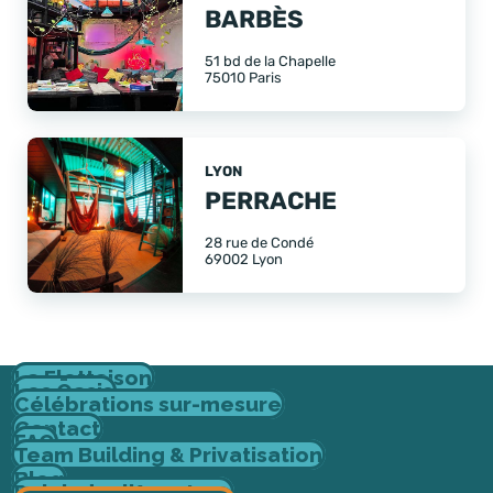
BARBÈS
51 bd de la Chapelle
75010 Paris
LYON
PERRACHE
28 rue de Condé
69002 Lyon
La Flottaison
Les Ōasis
Célébrations sur-mesure
Contact
FAQ
Team Building & Privatisation
Blog
Rejoindre l'Aventure