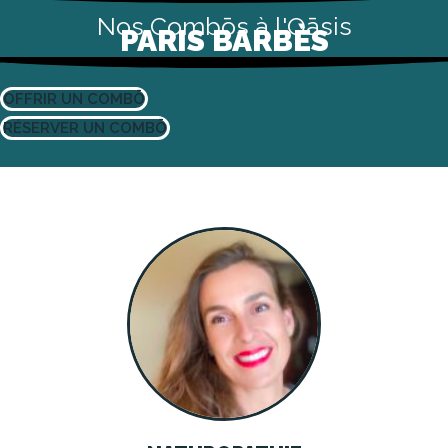
Nos Combōs à l'Oāsis
PARIS BARBÈS
OFFRIR UN COMBŌ
RÉSERVER UN COMBŌ