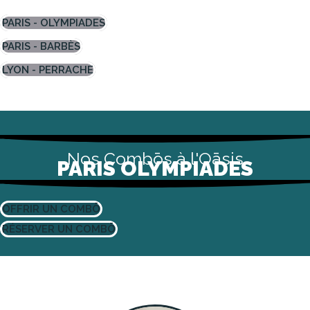
PARIS - OLYMPIADES
PARIS - BARBÈS
LYON - PERRACHE
Nos Combōs à l'Oāsis
PARIS OLYMPIADES
OFFRIR UN COMBŌ
RÉSERVER UN COMBŌ