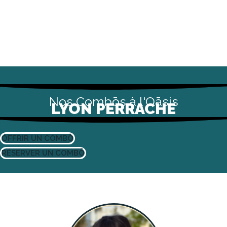
Nos Combōs à l'Oāsis
LYON PERRACHE
OFFRIR UN COMBŌ
RÉSERVER UN COMBŌ