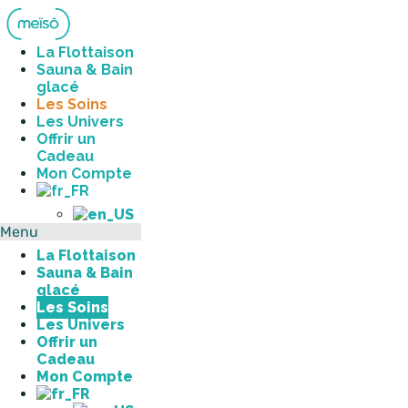
Aller
au
contenu
La Flottaison
Sauna & Bain
glacé
Les Soins
Les Univers
Offrir un
Cadeau
Mon Compte
Menu
La Flottaison
Sauna & Bain
glacé
Les Soins
Les Univers
Offrir un
Cadeau
Mon Compte