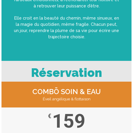
à retrouver leur puissance d’être.
Elle croit en la beauté du chemin, même sinueux, en
la magie du quotidien, même fragile. Chacun peut,
un jour, reprendre la plume de sa vie pour écrire une
trajectoire choisie.
Réservation
COMBŌ SOIN & EAU
Éveil angélique & flottaison
159
€