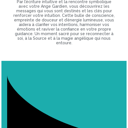
Par l’écriture intuitive et la rencontre symbolique
avec votre Ange Gardien, vous découvrirez les
messages qui vous sont destinés et les clés pour
renforcer votre intuition. Cette bulle de conscience,
empreinte de douceur et d’énergie lumineuse, vous
aidera à clarifier vos intentions, harmoniser vos
émotions et raviver la confiance en votre propre
guidance. Un moment sacré pour se reconnecter à
soi, à la Source et à la magie angélique qui nous
entoure.