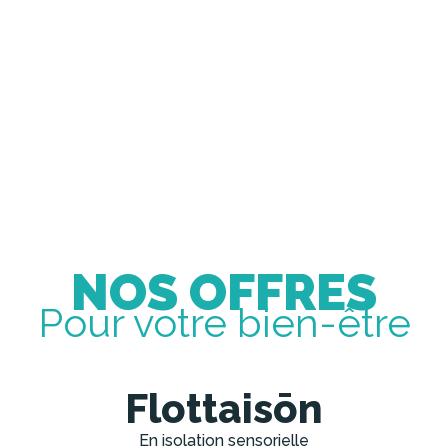
NOS OFFRES
Pour votre bien-être
Flottaisōn
En isolation sensorielle