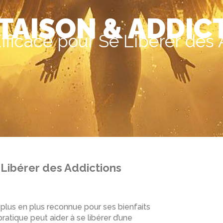
TAISON & ADDIC
Efficace pour Se Libérer des 
e Libérer des Addictions
de plus en plus reconnue pour ses bienfaits
atique peut aider à se libérer d’une