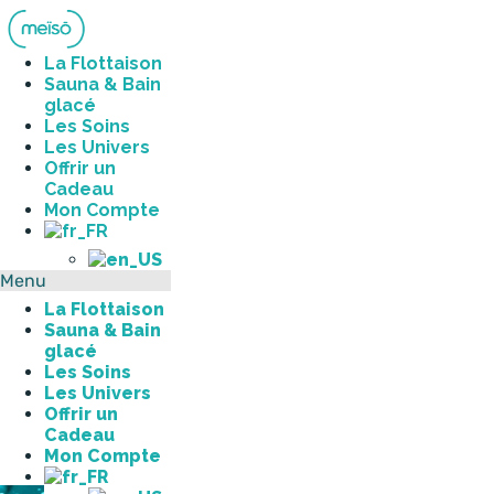
Aller
au
contenu
La Flottaison
Sauna & Bain
glacé
Les Soins
Les Univers
Offrir un
Cadeau
Mon Compte
Menu
La Flottaison
Sauna & Bain
glacé
Les Soins
Les Univers
Offrir un
Cadeau
Mon Compte