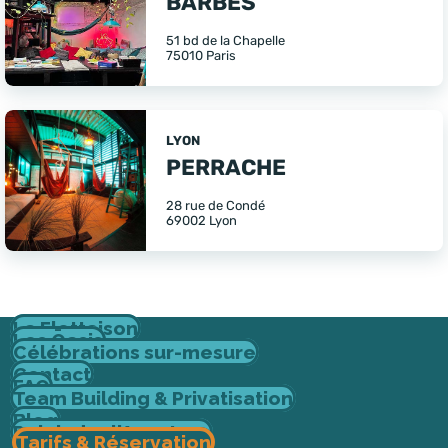
BARBÈS
51 bd de la Chapelle
75010 Paris
LYON
PERRACHE
28 rue de Condé
69002 Lyon
La Flottaison
Les Ōasis
Célébrations sur-mesure
Contact
FAQ
Team Building & Privatisation
Blog
Rejoindre l'Aventure
Tarifs & Réservation