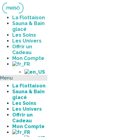
Aller
au
contenu
La Flottaison
Sauna & Bain
glacé
Les Soins
Les Univers
Offrir un
Cadeau
Mon Compte
Menu
La Flottaison
Sauna & Bain
glacé
Les Soins
Les Univers
Offrir un
Cadeau
Mon Compte