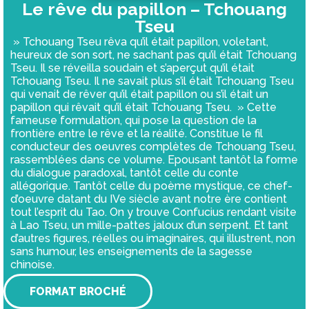
Le rêve du papillon – Tchouang
Tseu
» Tchouang Tseu rêva qu’il était papillon, voletant,
heureux de son sort, ne sachant pas qu’il était Tchouang
Tseu. Il se réveilla soudain et s’aperçut qu’il était
Tchouang Tseu. Il ne savait plus s’il était Tchouang Tseu
qui venait de rêver qu’il était papillon ou s’il était un
papillon qui rêvait qu’il était Tchouang Tseu. » Cette
fameuse formulation, qui pose la question de la
frontière entre le rêve et la réalité. Constitue le fil
conducteur des oeuvres complètes de Tchouang Tseu,
rassemblées dans ce volume. Epousant tantôt la forme
du dialogue paradoxal, tantôt celle du conte
allégorique. Tantôt celle du poème mystique, ce chef-
d’oeuvre datant du IVe siècle avant notre ère contient
tout l’esprit du Tao. On y trouve Confucius rendant visite
à Lao Tseu, un mille-pattes jaloux d’un serpent. Et tant
d’autres figures, réelles ou imaginaires, qui illustrent, non
sans humour, les enseignements de la sagesse
chinoise.
FORMAT BROCHÉ