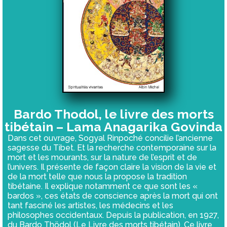
Bardo Thodol, le livre des morts
tibétain – Lama Anagarika Govinda
Dans cet ouvrage, Sogyal Rinpoché concilie l’ancienne
sagesse du Tibet. Et la recherche contemporaine sur la
mort et les mourants, sur la nature de l’esprit et de
l’univers. Il présente de façon claire la vision de la vie et
de la mort telle que nous la propose la tradition
tibétaine. Il explique notamment ce que sont les «
bardos », ces états de conscience après la mort qui ont
tant fasciné les artistes, les médecins et les
philosophes occidentaux. Depuis la publication, en 1927,
du Bardo Thödol (Le Livre des morts tibétain). Ce livre