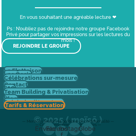
En vous souhaitant une agréable lecture ❤
Ps : N’oubliez pas de rejoindre notre groupe Facebook
Privé pour partager vos impressions sur les lectures du
mois !
REJOINDRE LE GROUPE
La Flottaison
Les Ōasis
Célébrations sur-mesure
Contact
FAQ
Team Building & Privatisation
Blog
Rejoindre l'Aventure
Tarifs & Réservation
© 2025 ( meïsō )
— Mentions légales et politique de confidentialité —
— Conditions Générales de Ventes —
Envelope
Facebook-
Instagram
Globe
f