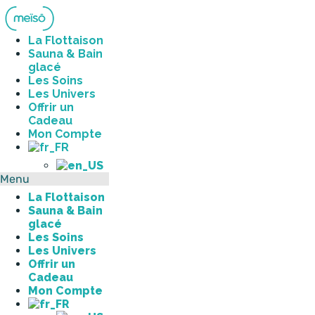
Aller
au
contenu
La Flottaison
Sauna & Bain
glacé
Les Soins
Les Univers
Offrir un
Cadeau
Mon Compte
Menu
La Flottaison
Sauna & Bain
glacé
Les Soins
Les Univers
Offrir un
Cadeau
Mon Compte