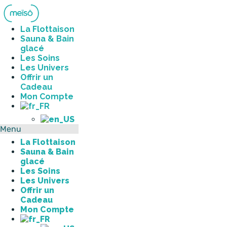
Aller
au
contenu
La Flottaison
Sauna & Bain
glacé
Les Soins
Les Univers
Offrir un
Cadeau
Mon Compte
Menu
La Flottaison
Sauna & Bain
glacé
Les Soins
Les Univers
Offrir un
Cadeau
Mon Compte